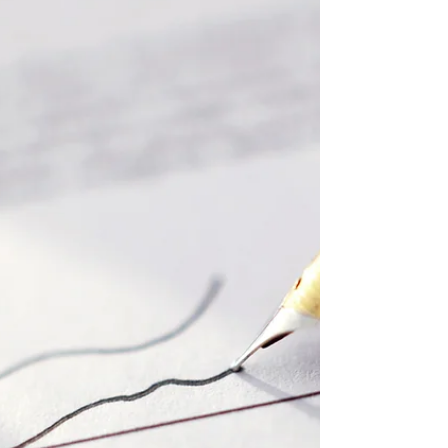
pessoas que ajudamos ao longo da vida.
Mas existe uma forma de fazer esse impacto
continuar por muitas gerações: transformar
parte do seu patrimônio em um Legado
Solidário. Ao incluir o Exército de Salvação
em seu planejamento sucessório, você
contribui para que crianças, famílias, idosos
e pessoas em situação de vulnerabilidade
continuem recebendo acolhiment