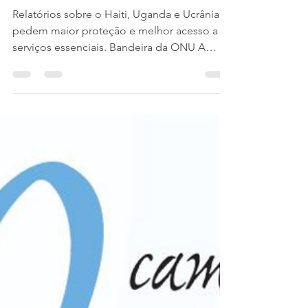
O Exército de Salvação expõe às
Nações Unidas necessidade de
atenção aos Direitos Humanos
em três países
Relatórios sobre o Haiti, Uganda e Ucrânia
pedem maior proteção e melhor acesso a
serviços essenciais. Bandeira da ONU A
Comissão Internacional de Justiça Social
(ISJC) do Exército de Salvação apresentou
três relatórios às Nações Unidas, destacando
sérias preocupações com os direitos
humanos que afetam comunidades
vulneráveis ​​no Haiti, Uganda e Ucrânia.
Apresentados antes da 54ª sessão do Grupo
de Trabalho da Revisão Periódica Universal
do Conselho de Direitos Humanos das N