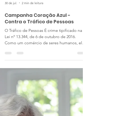
30 de jul.
2 min de leitura
Campanha Coração Azul -
Contra o Tráfico de Pessoas
O Tráfico de Pessoas É crime tipificado na
Lei nº 13.344, de 6 de outubro de 2016.
Como um comércio de seres humanos, ele
acontece quando a pessoa é levada a uma
situação de exploração, mesmo que, de
início, tenha concordado. O tráfico pode
acontecer para vários fins: exploração
sexual, trabalho equivalente ao de escravo,
remoção de órgãos humanos, adoção ilegal