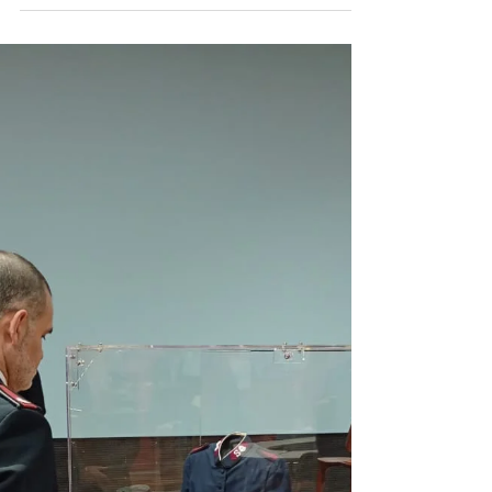
Como fazer doação de um
Legado?
Criar um Legado Solidário é um processo
simples e pode ser realizado com
segurança, respeitando sua vontade e a
legislação brasileira. Veja como funciona: 1.
Reflita sobre o legado que deseja deixar O
primeiro passo é pensar no impacto que
você gostaria de gerar no futuro. Destinar
parte do seu patrimônio para uma causa
social é uma forma de perpetuar seus
valores e contribuir para uma sociedade
mais justa. 2. Entre em contato com o
Exército de Salvação Nossa equipe pode
apre