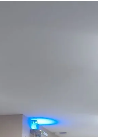
doméstica e familiar, garantindo direitos e
medidas de proteção. Mais do que trazer
informação, este mês é um convite para
olharmos com mais sensibilidade para uma
realidade que muitas vezes passa
despercebida. A violência contra a mulher
nem sempre é visível, mas, ela