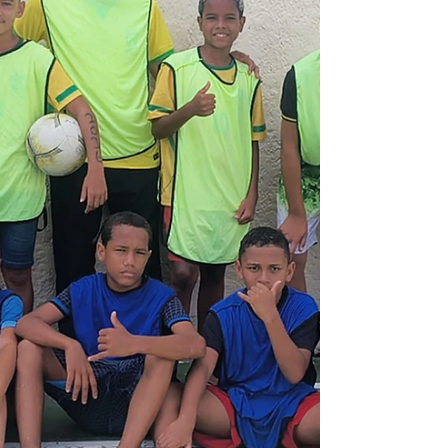
a história do bairro da Liberdade,
destacando sua pluralidade cultural e o
desenvolvimento da região ao longo dos
anos. Como parte da exposição, a curadoria
do museu convidou o Exército de Salvação
para contribuir com itens históricos de seu
acervo, em reconhecimento aos mais de 100
anos de atuação da instituição no bairro. Na
abertura da exposição, foi realizado um ev