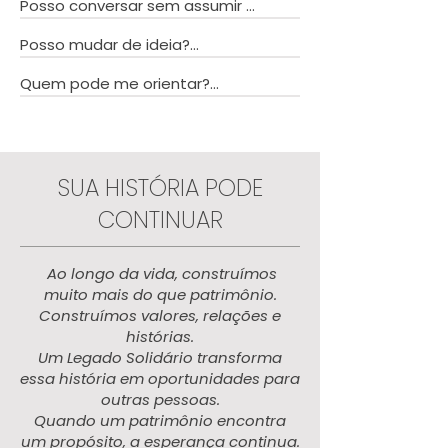
disponível do patrimônio pode ser 
Posso conversar sem assumir 
Não. Com orientação jurídica 
destinada livremente.
nenhum compromisso?

adequada, o planejamento 
Posso mudar de ideia?

sucessório acontece de forma 
Sim. Você​ pode entrar em contato 
segura e organizada.
Quem pode me orientar?

Sim. O testamento pode ser 
para saber mais informações sem 
alterado enquanto você estiver em 
precisar se comprometer com uma 
Nossa equipe poderá explicar o 
vida.
doação.
programa e indicar os próximos 
passos. A formalização deve ser 
SUA HISTÓRIA PODE
feita com um advogado ou tabelião.
CONTINUAR
Ao longo da vida, construímos
muito mais do que patrimônio.
Construímos valores, relações e
histórias.
Um Legado Solidário transforma
essa história em oportunidades para
outras pessoas.
Quando um patrimônio encontra
um propósito, a esperança continua.