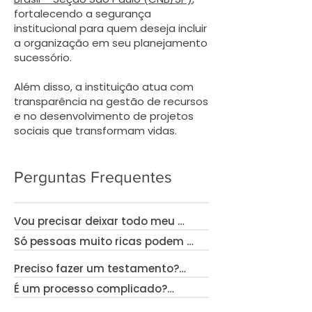
fortalecendo a segurança
institucional para quem deseja incluir
a organização em seu planejamento
sucessório.
Além disso, a instituição atua com
transparência na gestão de recursos
e no desenvolvimento de projetos
sociais que transformam vidas.
Perguntas Frequentes
Vou precisar deixar todo meu 
patrimônio?

Só pessoas muito ricas podem 
fazer isso?

Não. A legislação brasileira 
Preciso fazer um testamento?

garante os direitos dos herdeiros 
Não. Qualquer patrimônio pode 
É um processo complicado?

necessários. Apenas a parte 
Na maioria dos casos, sim.
gerar impacto social.