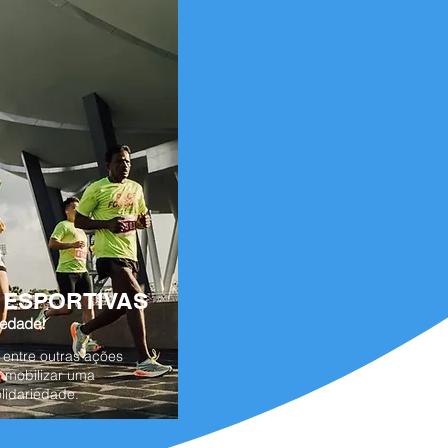
 ESPORTIVAS
iedade!
, entre outras ações
 mobilizar uma
lidariedade.