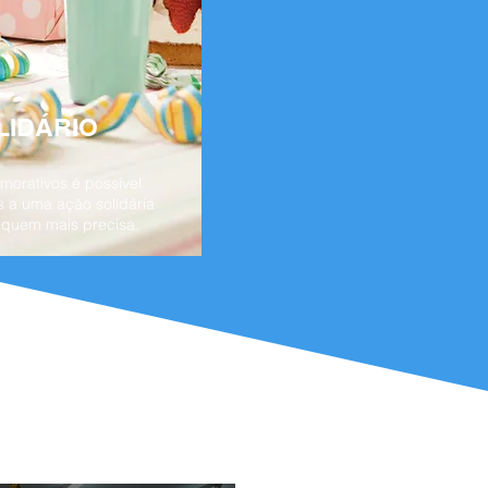
LIDÁRIO
orativos é possível
s a uma ação solidária
 quem mais precisa.