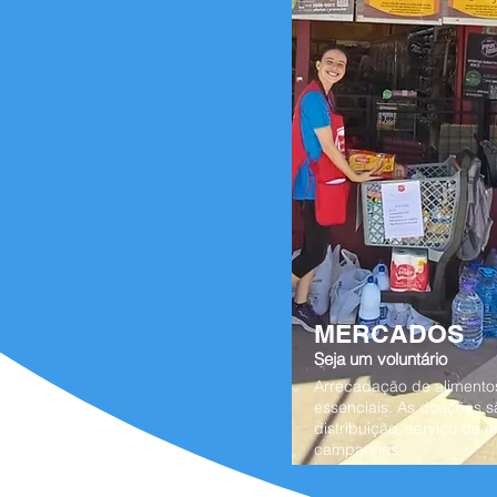
MERCADOS
Seja um voluntário
Arrecadação de alimentos
essenciais. As doações s
distribuição, serviço de
campanhas.