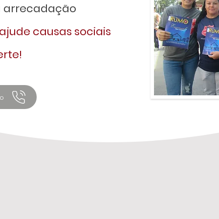
a arrecadação
ajude causas sociais
rte!
to