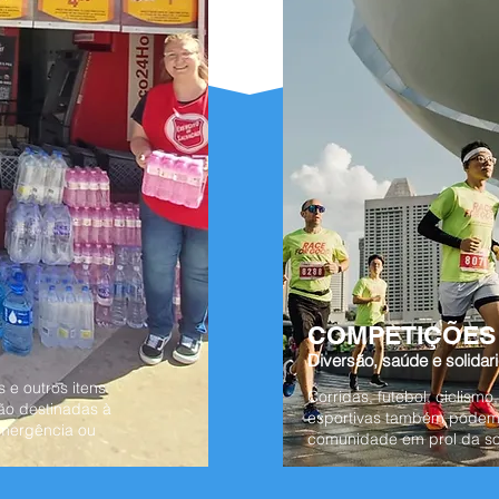
COMPETIÇÕES
Diversão, saúde e solidar
 e outros itens
Corridas, futebol, ciclismo
ão destinadas à
esportivas também podem
 emergência ou
comunidade em prol da so