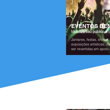
EVENTOS BE
Mobilize seu público a 
Jantares, festas, shows,
exposições artísticas, 
ser revertidas em apoio