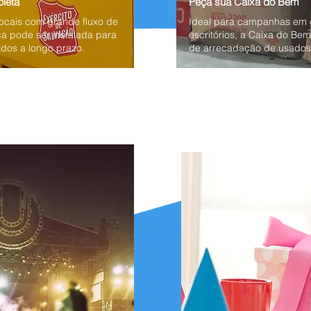
oleta
Peça sua Caixa do Bem
locais com grande fluxo de
Ideal para campanhas em 
ca pode ser instalada para
escritórios, a Caixa do Bem
dos a longo prazo.
de arrecadação de usados