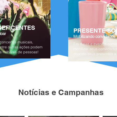
NEFICENTES
PRESENTE SO
doar
Mobilizando convidados
 concertos musicais,
Em datas e eventos comem
dentre outras ações podem
mobilizar seus convidado
 a milhares de pessoas!
doando seus presentes a
Notícias e Campanhas