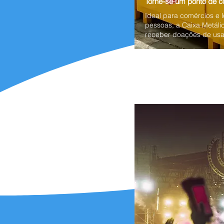
Torne-se um ponto de c
Ideal para comércios e 
pessoas, a Caixa Metáli
receber doações de usa