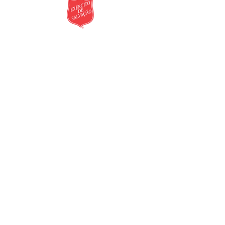
Rua Juá, nº 264 - Bosque da Saúde -
São Paulo - SP - Cep:
04138-020
Informações de doação de usados:
4003 2299
(segunda à sábado |
período comercial)
Informações sobre demais
assuntos:
(11) 5591 7074
(segunda à
sexta | período comercial)
© 2026 - Assistência e Promoção
Social Exército de Salvação.
Política de Cookies
|
Política de
Privacidade
FALE CONOSCO
NOTÍCIAS E BLOG