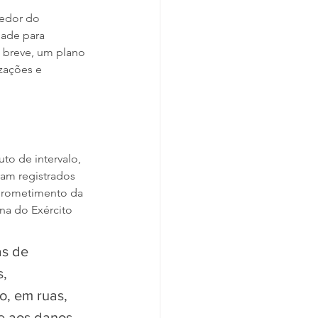
redor do 
dade para 
m breve, um plano 
zações e 
o de intervalo, 
am registrados 
mprometimento da 
na do Exército 
as de 
, 
o, em ruas, 
e aos danos 