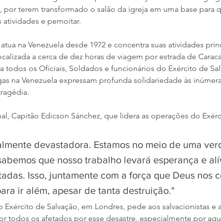
por terem transformado o salão da igreja em uma base para qu
atividades e pernoitar.
 atua na Venezuela desde 1972 e concentra suas atividades prin
ocalizada a cerca de dez horas de viagem por estrada de Caraca
 todos os Oficiais, Soldados e funcionários do Exército de Sa
gas na Venezuela expressam profunda solidariedade às inúmera
tragédia.
, Capitão Edicson Sánchez, que lidera as operações do Exérci
ealmente devastadora. Estamos no meio de uma ver
sabemos que nosso trabalho levará esperança e alív
tadas. Isso, juntamente com a força que Deus nos 
ara ir além, apesar de tanta destruição."
o Exército de Salvação, em Londres, pede aos salvacionistas e 
 todos os afetados por esse desastre, especialmente por aqu