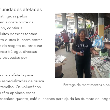
munidades afetadas
atingidas pelos 
am a costa norte da 
ho, continua 
Muitas pessoas tentam 
nto outras buscam entrar 
s de resgate ou procurar 
enso tráfego, diversas 
bloqueadas por 
a mais afetada para 
s especializadas de busca 
Entrega de mantimentos a pes
trabalho. Os voluntários 
o têm apoiado essas 
ocolate quente, café e lanches para ajudá-las durante os longo