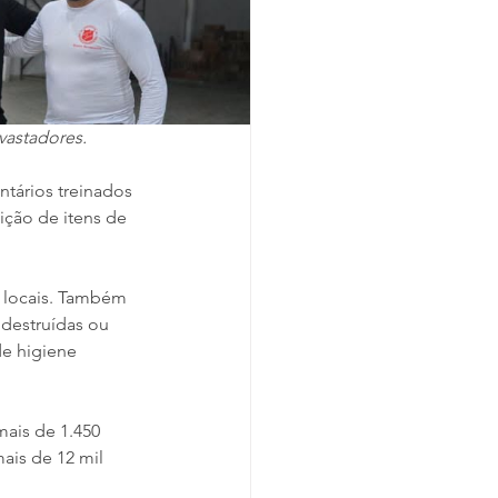
vastadores.
tários treinados 
ição de itens de 
 locais. Também 
destruídas ou 
de higiene 
ais de 1.450 
is de 12 mil 