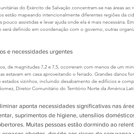
unitárias do Exército de Salvação concentram-se nas áreas ao 
ios estão mapeando intencionalmente diferentes regiões da ci
s pouco assistidas e levar ajuda onde ela é mais necessária. E
o será definido em coordenação com o governo, outras organi
os e necessidades urgentes
tos, de magnitudes 7,2 e 7,5, ocorreram com menos de um minut
s estavam em casa aproveitando o feriado. Grandes danos for
e estados vizinhos, incluindo desabamento de edifícios e co
 Gomez, Diretor Comunitário do Território Norte da América Lati
liminar aponta necessidades significativas nas áre
entar, suprimentos de higiene, utensílios domésticos
bertores. Muitas pessoas estão dormindo ao relent
s espaços abertos, devido aos riscos de segurança 