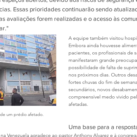
ias. Essas prioridades continuarão sendo atualiza
s avaliações forem realizadas e o acesso às comu
ar."
A equipe também visitou hospit
Embora ainda houvesse aliment
pacientes, os profissionais de 
manifestaram grande preocupa
possibilidade de falta de supr
nos próximos dias. Outros desa
fortes chuvas do fim de semana
secundários, novos desabament
compreensível medo vivido pe
afetadas.
 de um prédio afetado.
Uma base para a respost
 na Venezuela agradece ao pastor Anthony Alvarez e à congrega