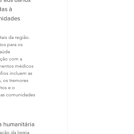
das à 
nidades 
ais da região. 
os para os 
saúde 
ção com a 
imentos médicos 
fios incluem as 
, os tremores 
os e o 
las comunidades 
a humanitária
ção da Igreja 