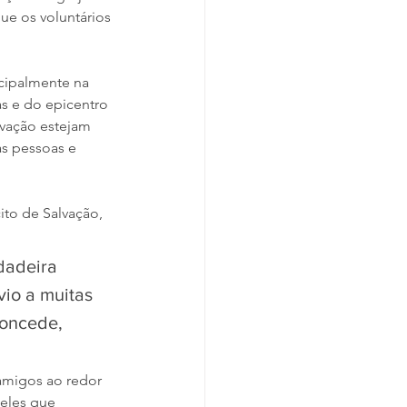
e os voluntários 
cipalmente na 
s e do epicentro 
lvação estejam 
s pessoas e 
to de Salvação, 
dadeira 
io a muitas 
concede, 
amigos ao redor 
eles que 