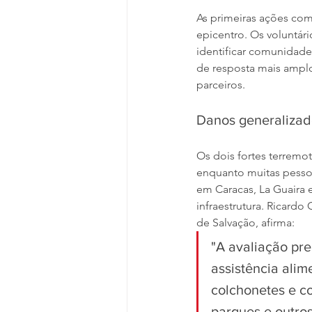
As primeiras ações com
epicentro. Os voluntár
identificar comunidade
de resposta mais ampl
parceiros.
Danos generalizad
Os dois fortes terremo
enquanto muitas pessoa
em Caracas, La Guaira 
infraestrutura. Ricardo
de Salvação, afirma:
"A avaliação pre
assistência alim
colchonetes e co
parques e outro