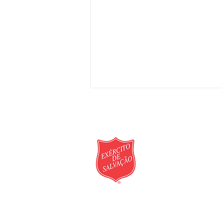
Rua Juá, nº 264 - Bosqu
Informações de doaçã
comercial)
Informações sobre dem
comercial)
O Exército de Salvação
© 2026 - Assistência e
expõe às Nações Unidas
Política de Cookies
|
Po
necessidade de atenção