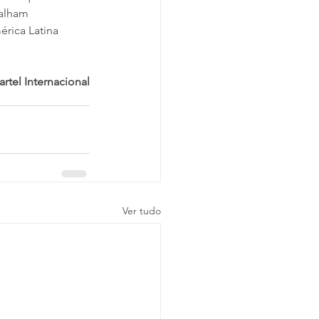
balham 
rica Latina 
rtel Internacional
Ver tudo