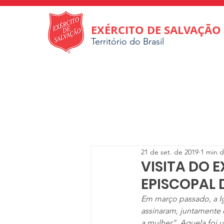
EXÉRCITO DE SALVAÇÃO
Território do Brasil
21 de set. de 2019
1 min d
VISITA DO 
EPISCOPAL 
Em março passado, a Igr
assinaram, juntamente c
a mulher”. Aquela foi 