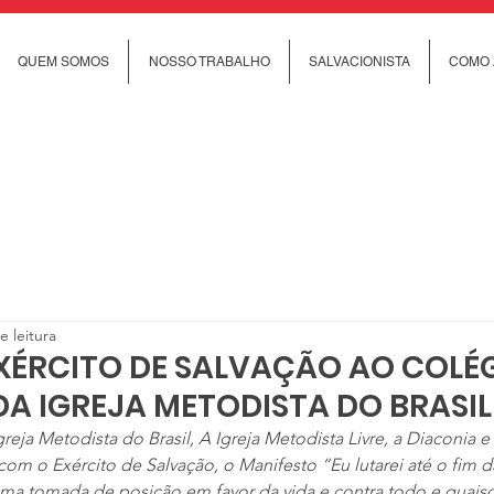
QUEM SOMOS
NOSSO TRABALHO
SALVACIONISTA
COMO 
e leitura
EXÉRCITO DE SALVAÇÃO AO COLÉ
DA IGREJA METODISTA DO BRASIL
eja Metodista do Brasil, A Igreja Metodista Livre, a Diaconia e
om o Exército de Salvação, o Manifesto “Eu lutarei até o fim da
uma tomada de posição em favor da vida e contra todo e quaisq