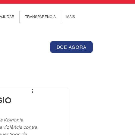
AJUDAR
TRANSPARÊNCIA
MAIS
DOE AGORA
GIO
 a Koinonia 
 violência contra 
uer tipos de 