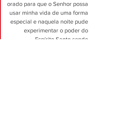
orado para que o Senhor possa 
usar minha vida de uma forma 
especial e naquela noite pude 
experimentar o poder do 
Espírito Santo sendo 
transmitido através da minha 
vida, não teria palavras para 
conseguir descrever o que 
vivenciei naquela noite, é como 
se estivesse saindo poder das 
minhas mãos. Agradeço a Deus 
por poder fazer parte da 
missão que Ele tem designado”
Tenente Désiré França – Corpo de POA 
e Avançada de Eldorado do Sul