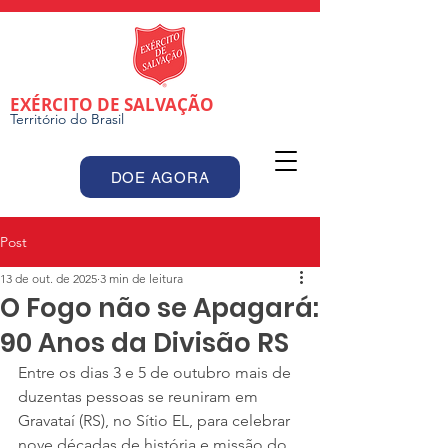
EXÉRCITO DE SALVAÇÃO
Território do Brasil
DOE AGORA
Post
13 de out. de 2025
3 min de leitura
O Fogo não se Apagará:
90 Anos da Divisão RS
Entre os dias 3 e 5 de outubro mais de 
duzentas pessoas se reuniram em 
Gravataí (RS), no Sítio EL, para celebrar 
nove décadas de história e missão do 