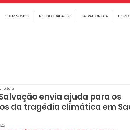
QUEM SOMOS
NOSSO TRABALHO
SALVACIONISTA
COMO 
 leitura
 Salvação envia ajuda para os
os da tragédia climática em Sã
025