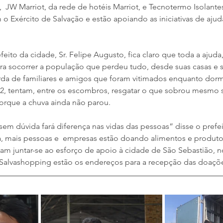
  JW Marriot, da rede de hotéis Marriot, e Tecnotermo Isolante
 Exército de Salvação e estão apoiando as iniciativas de ajuda
ito da cidade, Sr. Felipe Augusto, fica claro que toda a ajuda
para socorrer a população que perdeu tudo, desde suas casas e 
da de familiares e amigos que foram vitimados enquanto dor
2, tentam, entre os escombros, resgatar o que sobrou mesmo
orque a chuva ainda não parou.
em dúvida fará diferença nas vidas das pessoas” disse o prefei
, mais pessoas e  empresas estão doando alimentos e produtos
am juntar-se ao esforço de apoio à cidade de São Sebastião, no
 Salvashopping estão os endereços para a recepção das doaçõ