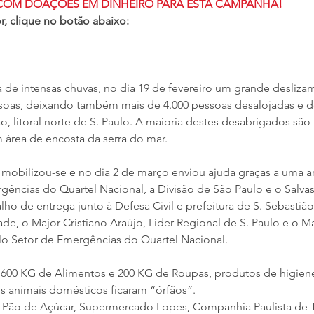
COM DOAÇÕES EM DINHEIRO PARA ESTA CAMPANHA!
r, clique no botão abaixo:
e intensas chuvas, no dia 19 de fevereiro um grande deslizam
soas, deixando também mais de 4.000 pessoas desalojadas e d
, litoral norte de S. Paulo. A maioria destes desabrigados são
área de encosta da serra do mar.
 mobilizou-se e no dia 2 de março enviou ajuda graças a uma ar
ncias do Quartel Nacional, a Divisão de São Paulo e o Salva
 de entrega junto à Defesa Civil e prefeitura de S. Sebastião 
dade, o Major Cristiano Araújo, Líder Regional de S. Paulo e o M
lo Setor de Emergências do Quartel Nacional.
 600 KG de Alimentos e 200 KG de Roupas, produtos de higiene
os animais domésticos ficaram “órfãos”.
ão de Açúcar, Supermercado Lopes, Companhia Paulista de T