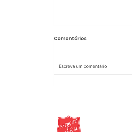
Comentários
Escreva um comentário
Agosto Lilás - Informar
para Transformar
Rua Juá, nº 264 - Bosqu
Informações de doaçã
comercial)