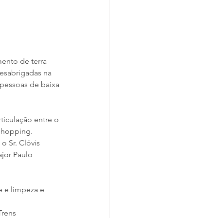
ento de terra 
esabrigadas na 
 pessoas de baixa 
ticulação entre o 
shopping. 
o Sr. Clóvis 
ajor Paulo 
 e limpeza e 
rens 