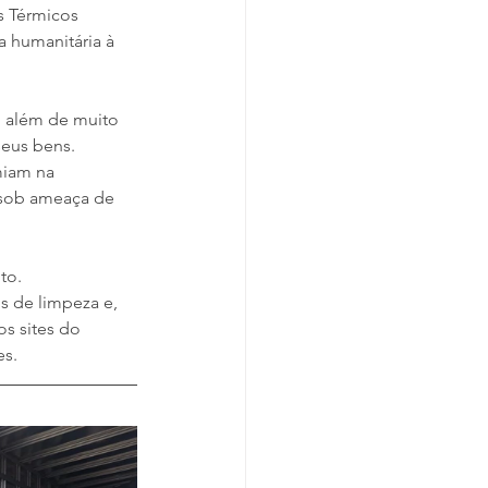
s Térmicos 
 humanitária à 
, além de muito 
seus bens. 
miam na 
 sob ameaça de 
to.
 de limpeza e, 
s sites do 
es.