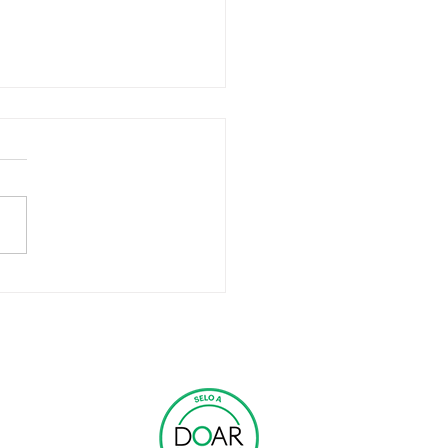
ército de Salvação
õe às Nações Unidas
essidade de atenção
 Direitos Humanos
três países
FALE CONOSCO
NOTÍCIAS E