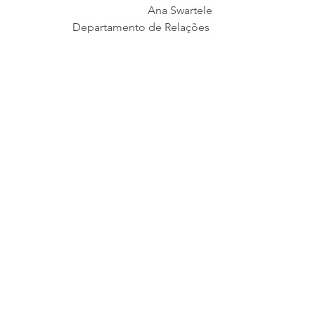
Ana Swartele
Departamento de Relações 
Comunitárias
Exército de Salvação
Divisão do Rio Grande do Sul
Centro Integrado João de Paula
eldorado do sul
corpo de porto alegre
Enchentes
porto alegre
curitiba
enchentes
caminhão de emergência
joinville
Caminhão
Ver tudo
Posts recentes