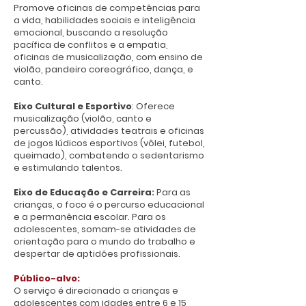
Promove oficinas de competências para
cestas básicas e ajudando pessoas que 
a vida, habilidades sociais e inteligência
moram na rua. Eu me inspiro no projeto, 
emocional, buscando a resolução
porque aqui eu aprendo coisas boas que 
pacífica de conflitos e a empatia,
oficinas de musicalização, com ensino de
podem me ajudar a realizar esse sonho.

violão, pandeiro coreográfico, dança, e
canto.
Se eu pudesse ensinar algo para outras 
crianças, eu diria para amar o próximo e 
Eixo Cultural e Esportivo
: Oferece
musicalização (violão, canto e
sempre ajudar quem precisa. Também 
percussão), atividades teatrais e oficinas
diria que, se alguma criança for muito 
de jogos lúdicos esportivos (vôlei, futebol,
tímida, como eu era antes, ela não 
queimado), combatendo o sedentarismo
precisa ter vergonha, porque aqui no 
e estimulando talentos.
projeto as pessoas ajudam a gente e 
Eixo de Educação e Carreira:
Para as
fazem a gente se sentir melhor.

crianças, o foco é o percurso educacional
e a permanência escolar. Para os
Para mim, o projeto é como se fosse uma 
adolescentes, somam-se atividades de
segunda casa. O que eu mais gosto aqui 
orientação para o mundo do trabalho e
despertar de aptidões profissionais.
são os “tios” e a forma carinhosa como 
eles tratam a gente.
Público-alvo:
O serviço é direcionado a crianças e
adolescentes com idades entre 6 e 15