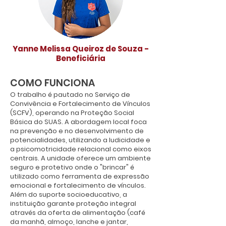
vergonha.

Depois que comecei a vir para o projeto, 
muitas coisas mudaram na minha vida. 
Yanne Melissa Queiroz de Souza -
Em casa, às vezes aconteciam algumas 
Beneficiária
brigas e eu ficava muito chateada. 
Quando eu ficava mais em casa, minha tia 
COMO FUNCIONA
brigava muito comigo. Mas quando 
O trabalho é pautado no Serviço de
comecei a vir para o projeto, eu passei a 
Convivência e Fortalecimento de Vínculos
me distrair mais e a esquecer um pouco 
(SCFV), operando na Proteção Social
dessas coisas.

Básica do SUAS. A abordagem local foca
na prevenção e no desenvolvimento de
potencialidades, utilizando a ludicidade e
Aqui no projeto eu aprendi muitas coisas. 
a psicomotricidade relacional como eixos
Antes eu tinha muita vergonha de falar 
centrais. A unidade oferece um ambiente
com as pessoas, mas hoje eu me sinto 
seguro e protetivo onde o "brincar" é
mais à vontade e consigo conversar 
utilizado como ferramenta de expressão
mais.

emocional e fortalecimento de vínculos.
Além do suporte socioeducativo, a
Eu sinto que hoje sou bem diferente de 
instituição garante proteção integral
quando cheguei aqui. Também fiz boas 
através da oferta de alimentação (café
amizades no projeto.

da manhã, almoço, lanche e jantar,