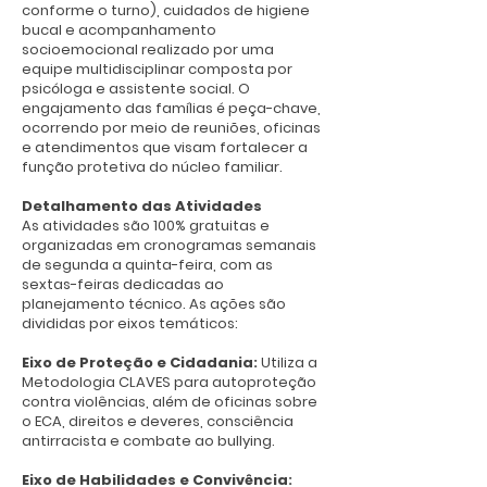
conforme o turno), cuidados de higiene
bucal e acompanhamento
As atividades que fazemos aqui também 
socioemocional realizado por uma
me ajudaram a entender melhor meus 
equipe multidisciplinar composta por
sentimentos. Eu aprendi a falar mais 
psicóloga e assistente social. O
sobre o que estou sentindo, a dizer 
engajamento das famílias é peça-chave,
quando estou triste e a conversar com 
ocorrendo por meio de reuniões, oficinas
e atendimentos que visam fortalecer a
alguém quando preciso. Eu me sinto 
função protetiva do núcleo familiar.
muito segura aqui. O que mais gosto no 
projeto são os “tios” e todas as pessoas 
Detalhamento das Atividades
que trabalham aqui. Quando eu estou 
As atividades são 100% gratuitas e
organizadas em cronogramas semanais
triste, vir para o projeto me faz sentir 
de segunda a quinta-feira, com as
melhor. Os “tios” também já me ajudaram 
sextas-feiras dedicadas ao
em momentos difíceis, principalmente 
planejamento técnico. As ações são
em coisas que aconteceram na minha 
divididas por eixos temáticos:
família. Aqui eu também aprendi sobre 
Eixo de Proteção e Cidadania:
Utiliza a
respeito, gentileza e como tratar bem as 
Metodologia CLAVES para autoproteção
outras pessoas.

contra violências, além de oficinas sobre
o ECA, direitos e deveres, consciência
O meu maior sonho é crescer, trabalhar e 
antirracista e combate ao bullying.
poder ajudar outras pessoas. Eu gostaria 
Eixo de Habilidades e Convivência:
de ajudar pessoas que precisam, doando 