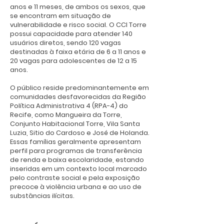
anos e 11 meses, de ambos os sexos, que
se encontram em situação de
vulnerabilidade e risco social. O CCI Torre
possui capacidade para atender 140
usuários diretos, sendo 120 vagas
destinadas à faixa etária de 6 a 11 anos e
20 vagas para adolescentes de 12 a 15
anos.
O público reside predominantemente em
comunidades desfavorecidas da Região
Política Administrativa 4 (RPA-4) do
Recife, como Mangueira da Torre,
Conjunto Habitacional Torre, Vila Santa
Luzia, Sitio do Cardoso e José de Holanda.
Essas famílias geralmente apresentam
perfil para programas de transferência
de renda e baixa escolaridade, estando
inseridas em um contexto local marcado
pelo contraste social e pela exposição
precoce à violência urbana e ao uso de
substâncias ilícitas.