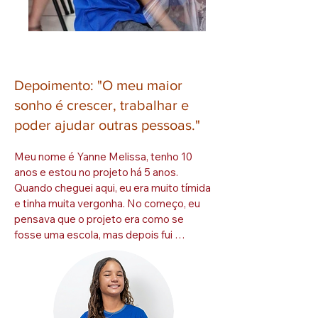
Depoimento: "O meu maior
sonho é crescer, trabalhar e
poder ajudar outras pessoas."
Meu nome é Yanne Melissa, tenho 10 
anos e estou no projeto há 5 anos. 
Quando cheguei aqui, eu era muito tímida 
e tinha muita vergonha. No começo, eu 
pensava que o projeto era como se 
fosse uma escola, mas depois fui 
entendendo melhor como funcionava. Eu 
vim para cá porque minha mãe me trouxe, 
e lembro que no início eu ficava muito 
nervosa para fazer as atividades com as 
outras crianças, porque eu tinha muita 