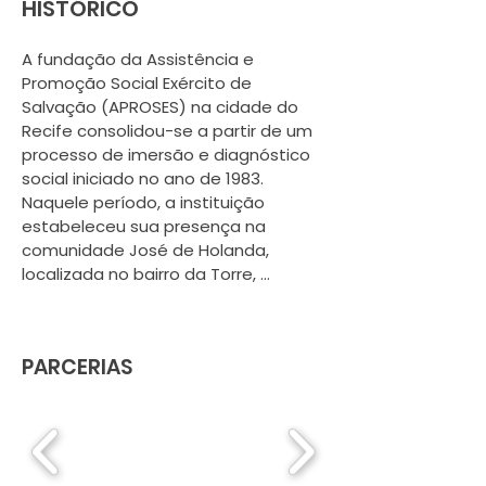
HISTÓRICO
A fundação da Assistência e 
Promoção Social Exército de 
Salvação (APROSES) na cidade do 
Recife consolidou-se a partir de um 
processo de imersão e diagnóstico 
social iniciado no ano de 1983. 
Naquele período, a instituição 
estabeleceu sua presença na 
comunidade José de Holanda, 
localizada no bairro da Torre, 
operando inicialmente com 
programas de assistência 
emergencial voltados ao suporte 
PARCERIAS
imediato de famílias em situação de 
vulnerabilidade. Para que o modelo 
de atendimento fosse 
profissionalizado e respondesse de 
forma eficaz às demandas locais, a 